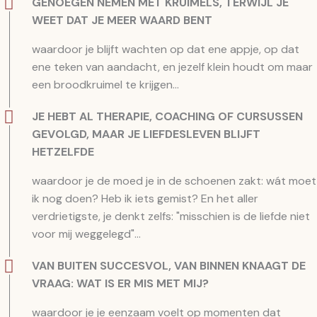
GENOEGEN NEMEN MET KRUIMELS, TERWIJL JE
WEET DAT JE MEER WAARD BENT
waardoor je blijft wachten op dat ene appje, op dat
ene teken van aandacht, en jezelf klein houdt om maar
een broodkruimel te krijgen...
JE HEBT AL THERAPIE, COACHING OF CURSUSSEN
GEVOLGD, MAAR JE LIEFDESLEVEN BLIJFT
HETZELFDE
waardoor je de moed je in de schoenen zakt: wát moet
ik nog doen? Heb ik iets gemist? En het aller
verdrietigste, je denkt zelfs: "misschien is de liefde niet
voor mij weggelegd"...
VAN BUITEN SUCCESVOL, VAN BINNEN KNAAGT DE
VRAAG: WAT IS ER MIS MET MIJ?
waardoor je je eenzaam voelt op momenten dat