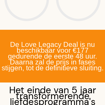
De Love Legacy Deal is nu
beschikbaar voor €177
gedurende de eerste 48 uur.
Daarna zal de prijs in fases
stijgen, tot de definitieve sluiting.
Het einde van 5 jaar
transformerende
liefdesprogramma's