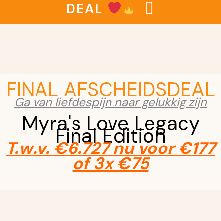
DEAL
FINAL AFSCHEIDSDEAL
Ga van liefdespijn naar gelukkig zijn
Myra's Love Legacy
Final Edition
T.w.v.
€6.727
nu voor €177
of 3x €75