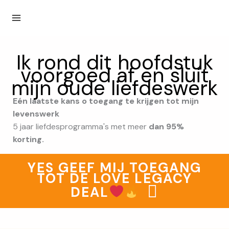
Ga
naar
de
inhoud
Ik rond dit hoofdstuk
voorgoed af en sluit
mijn oude liefdeswerk
Eén laatste kans o toegang te krijgen tot mijn
levenswerk
5 jaar liefdesprogramma's met meer
dan 95%
korting.
YES GEEF MIJ TOEGANG
TOT DE LOVE LEGACY
DEAL