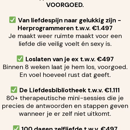
VOORGOED.
Van liefdespijn naar gelukkig zijn -
Herprogrammeren t.w.v. €1.497
Je maakt weer ruimte maakt voor een
liefde die veilig voelt én sexy is.
Loslaten van je ex t.w.v. €497
Binnen 8 weken laat je hem los, v
oorgoed.
En voel hoeveel rust dat geeft.
De Liefdesbibliotheek t.w.v. €1.111
80+ therapeutische mini-sessies die je
precies de antwoorden en stappen geven
wanneer je er zelf niet uitkomt.
100 dagen zelfliefde t.w.v. €497